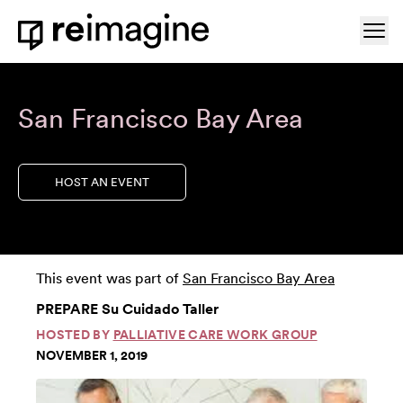
Skip to content
Ope
Home
San Francisco Bay Area
HOST AN EVENT
This event was part of
San Francisco Bay Area
PREPARE Su Cuidado Taller
HOSTED BY
PALLIATIVE CARE WORK GROUP
NOVEMBER 1, 2019