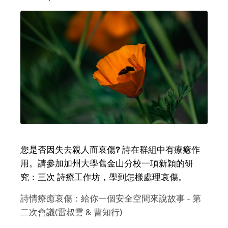
您是否因失去親人而哀傷? 詩在群組中有療癒作
用。請參加加州大學舊金山分校一項新穎的研
究：三次 詩療工作坊，學到怎樣處理哀傷。
詩情療癒哀傷：給你一個安全空間來說故事 - 第
二次會議(雷叔雲 & 曹知行)