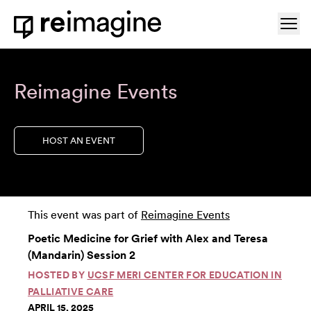
Skip to content
Ope
Home
Reimagine Events
HOST AN EVENT
This event was part of
Reimagine Events
Poetic Medicine for Grief with Alex and Teresa
(Mandarin) Session 2
HOSTED BY
UCSF MERI CENTER FOR EDUCATION IN
PALLIATIVE CARE
APRIL 15, 2025